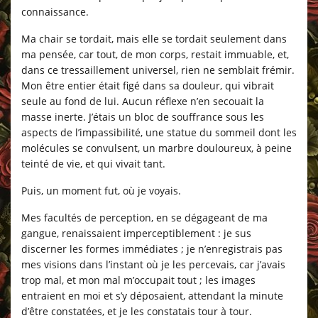
connaissance.
Ma chair se tordait, mais elle se tordait seulement dans
ma pensée, car tout, de mon corps, restait immuable, et,
dans ce tressaillement universel, rien ne semblait frémir.
Mon être entier était figé dans sa douleur, qui vibrait
seule au fond de lui. Aucun réflexe n’en secouait la
masse inerte. J’étais un bloc de souffrance sous les
aspects de l’impassibilité, une statue du sommeil dont les
molécules se convulsent, un marbre douloureux, à peine
teinté de vie, et qui vivait tant.
Puis, un moment fut, où je voyais.
Mes facultés de perception, en se dégageant de ma
gangue, renaissaient imperceptiblement : je sus
discerner les formes immédiates ; je n’enregistrais pas
mes visions dans l’instant où je les percevais, car j’avais
trop mal, et mon mal m’occupait tout ; les images
entraient en moi et s’y déposaient, attendant la minute
d’être constatées, et je les constatais tour à tour.