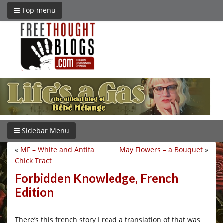
Top menu
Sidebar Menu
«
MF – White and Antifa
May Flowers – a Bouquet
»
Chick Tract
Forbidden Knowledge, French
Edition
There’s this french story I read a translation of that was