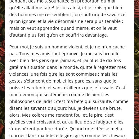
pendant des mois, souhaitée en proportion du mal
qu’elle allait me faire! Je suis ainsi, et je crois que bien
des hommes me ressemblent ; on souffrira de savoir ce
qu’on ignore, et la vie désormais ne sera plus tenable ;
mais on veut apprendre quand même, et on le veut
d’autant plus fort qu’on en souffrira davantage.
Pour moi, je suis un homme violent, et je ne m’en cache
pas. Tous mes amis l’ont éprouvé. Je me suis brouillé
avec bien des gens que j’aimais, et j’ai plus de dix fois
gâté ma situation dans le monde, quitte à regretter mes
violences, une fois qu’elles sont commises ; mais les
gestes s’élancent de moi, et les paroles, sans que je
puisse les retenir, et sans d’ailleurs que je l’essaie. C’est
mon démon qui se démène, comme disaient les
philosophes de jadis ; c’est ma bête qui sursaute, comme
disent les savants d’aujourd’hui. Je deviens une brute,
alors. Mes colères me rendent fou, et, le pire, c’est
qu’elles vont croissant et qu’au lieu de se fatiguer elles
s’exaspèrent par leur durée. Quand une idée se met à
tourner dans ma tête, elle gire, gire, comme les chevaux