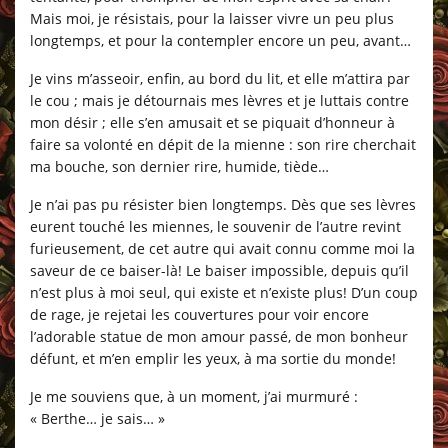
Mais moi, je résistais, pour la laisser vivre un peu plus
longtemps, et pour la contempler encore un peu, avant…
Je vins m’asseoir, enfin, au bord du lit, et elle m’attira par
le cou ; mais je détournais mes lèvres et je luttais contre
mon désir ; elle s’en amusait et se piquait d’honneur à
faire sa volonté en dépit de la mienne : son rire cherchait
ma bouche, son dernier rire, humide, tiède…
Je n’ai pas pu résister bien longtemps. Dès que ses lèvres
eurent touché les miennes, le souvenir de l’autre revint
furieusement, de cet autre qui avait connu comme moi la
saveur de ce baiser-là! Le baiser impossible, depuis qu’il
n’est plus à moi seul, qui existe et n’existe plus! D’un coup
de rage, je rejetai les couvertures pour voir encore
l’adorable statue de mon amour passé, de mon bonheur
défunt, et m’en emplir les yeux, à ma sortie du monde!
Je me souviens que, à un moment, j’ai murmuré :
« Berthe… je sais… »