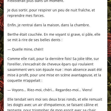
n’existerait plus dans un moment.
Je dus sortir, pour respirer un peu de nuit fraîche, et
reprendre mes forces.
Enfin, je rentrai dans la maison, dans la chambre.
Berthe était couchée. En me voyant si grave, si pâle, elle
se mit à rire de ses belles dents :
— Quelle mine, chéri!
Comme elle riait, pour la dernière fois! Sa jolie tête, sur
l’oreiller, s’encadrait de cheveux épars qui roulaient
savamment vers son épaule nue : mon absence avait été
mise à profit, pour une mise en scène avantageuse, et la
coquette m’appelait :
— Voyons… Riez-moi, chéri… Regardez-moi… Viens!
Elle tendait vers moi ses deux bras ronds, et elle remuait
les doigts avec un air d’impatience, se faisant câline et
tentante, pour triompher de mon esprit avec sa chair.