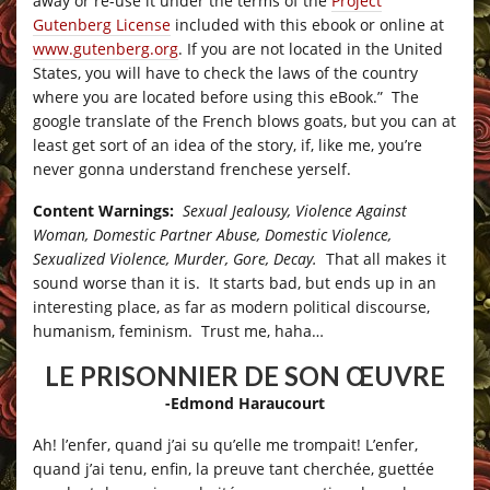
away or re-use it under the terms of the
Project
Gutenberg License
included with this ebook or online at
www.gutenberg.org
. If you are not located in the United
States, you will have to check the laws of the country
where you are located before using this eBook.” The
google translate of the French blows goats, but you can at
least get sort of an idea of the story, if, like me, you’re
never gonna understand frenchese yerself.
Content Warnings:
Sexual Jealousy, Violence Against
Woman, Domestic Partner Abuse, Domestic Violence,
Sexualized Violence, Murder, Gore, Decay.
That all makes it
sound worse than it is. It starts bad, but ends up in an
interesting place, as far as modern political discourse,
humanism, feminism. Trust me, haha…
LE PRISONNIER DE SON ŒUVRE
-Edmond Haraucourt
Ah! l’enfer, quand j’ai su qu’elle me trompait! L’enfer,
quand j’ai tenu, enfin, la preuve tant cherchée, guettée