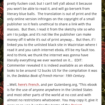
pretty fucken cool, but I can’t tell y’all about it because
you won’t be able to read it, and will go berserk from
literary blue balls. The translation is out of print and the
only online version infringes on the copyright of a small
publisher so it feels unethical to share a link with tha
masses. But then, I read it from the sketchy site so who
am I to judge, and it’s not like the publisher can make
money off it while it’s out of print anyway… But then, if I
linked you to the unlisted black site in Waziristan where I
read it and you catch internet ebola, it’ll be my fault too.
And to think, we thunk the internet was gonna have
literally everything we ever wanted on it… EDIT:
Commenter revealed it is indeed available as an ebook,
looks to be around 12 bucks US for the compilation it was
in, the
Dedalus Book of French Horror: 19th Century
.
…Well,
here’s French
, and per
Gutenberg.org
, “This ebook
is for the use of anyone anywhere in the United States
and most other parts of the world at no cost and with
almost no restrictions whatsoever. You may copy it, give it