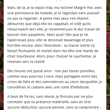
Mais, de là, je la voyais trop, ma victime! Malgré moi, avec
une persistance de malade, je la regardais sans pouvoir
ne pas la regarder. A peine mes yeux s’en étaient
détournés que déjà elle les rappelait, et sitôt qu’ils
retournaient vers elle, je recommençais le dur travail de
baisser mes paupières. Mais quoi? Dès que je ne
l’apercevais plus, elle se dessinait davantage et plus
horrible encore, dans l’évocation ; sa masse inerte s’y
faisait fluctuante, et roulait dans ma tête une marée de
chair bourbeuse. Alors, pour chasser le cauchemar, je
revenais vers la réalité.
Des heures ont passé ainsi : non pas toutes pareilles,
comme vous pourriez croire, mais partagées entre des
crises de folie et des somnolences au cours desquelles je
considérais le cadavre avec une sorte d’hébétude.
A bout de forces, sans doute, je finissais par ne plus
constater que sa présence matérielle, sans en tirer
aucune déduction, aucune pensée, sans la comprendre ;