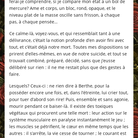
ferai-je comprendre, si je compare mon état à un bol de
mercure? Ame et corps, un bloc, rond, opaque, et le
niveau plat de la masse oscille sans frisson, à chaque
pas, à chaque pensée…
Ce calme-là, voyez-vous, et qui ressemblait tant à une
délivrance, c’était la notion profonde d’en avoir fini avec
tout, et c’était déjà notre mort. Toutes mes dispositions se
prirent d’elles-mêmes, en vue de notre suicide, et tout se
trouvait combiné, préparé, décidé, sans que j’eusse
délibéré sur rien : il ne me restait plus que des gestes à
faire.
Lesquels? Ceux-ci : ne rien dire à Berthe, pour la
posséder encore une fois, et, dans l’étreinte, lui crier tout,
pour tuer d’abord son rire! Puis, ensemble et sans agonie,
mourir pendant ce baiser-là. Il existe des toxiques
végétaux qui procurent une telle mort : leur action sur le
système musculaire en paralyse instantanément le jeu ;
les muscles se pétrifient, le cœur en même temps que les
autres : il s’arrête, la vie cesse de tourner ; le courant est