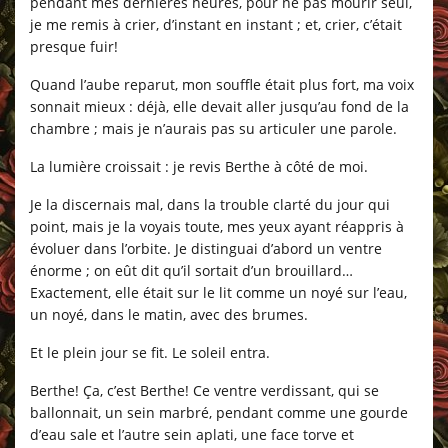
pendant mes dernières heures, pour ne pas mourir seul,
je me remis à crier, d’instant en instant ; et, crier, c’était
presque fuir!
Quand l’aube reparut, mon souffle était plus fort, ma voix
sonnait mieux : déjà, elle devait aller jusqu’au fond de la
chambre ; mais je n’aurais pas su articuler une parole.
La lumière croissait : je revis Berthe à côté de moi.
Je la discernais mal, dans la trouble clarté du jour qui
point, mais je la voyais toute, mes yeux ayant réappris à
évoluer dans l’orbite. Je distinguai d’abord un ventre
énorme ; on eût dit qu’il sortait d’un brouillard…
Exactement, elle était sur le lit comme un noyé sur l’eau,
un noyé, dans le matin, avec des brumes.
Et le plein jour se fit. Le soleil entra.
Berthe! Ça, c’est Berthe! Ce ventre verdissant, qui se
ballonnait, un sein marbré, pendant comme une gourde
d’eau sale et l’autre sein aplati, une face torve et