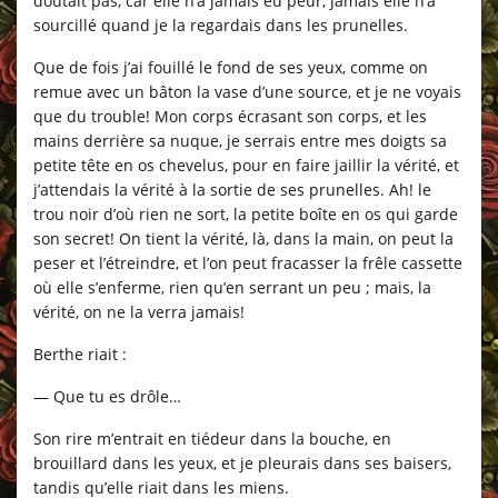
doutait pas, car elle n’a jamais eu peur, jamais elle n’a
sourcillé quand je la regardais dans les prunelles.
Que de fois j’ai fouillé le fond de ses yeux, comme on
remue avec un bâton la vase d’une source, et je ne voyais
que du trouble! Mon corps écrasant son corps, et les
mains derrière sa nuque, je serrais entre mes doigts sa
petite tête en os chevelus, pour en faire jaillir la vérité, et
j’attendais la vérité à la sortie de ses prunelles. Ah! le
trou noir d’où rien ne sort, la petite boîte en os qui garde
son secret! On tient la vérité, là, dans la main, on peut la
peser et l’étreindre, et l’on peut fracasser la frêle cassette
où elle s’enferme, rien qu’en serrant un peu ; mais, la
vérité, on ne la verra jamais!
Berthe riait :
— Que tu es drôle…
Son rire m’entrait en tiédeur dans la bouche, en
brouillard dans les yeux, et je pleurais dans ses baisers,
tandis qu’elle riait dans les miens.